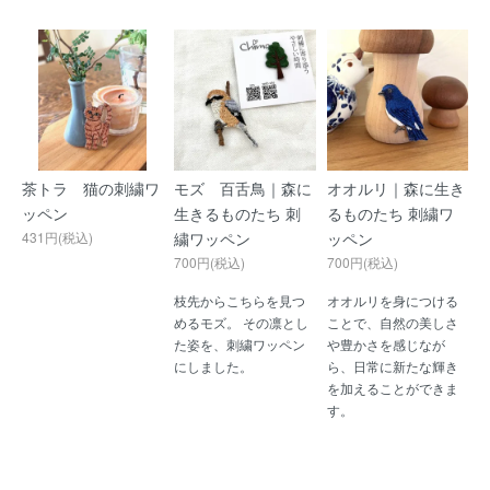
茶トラ 猫の刺繍ワ
モズ 百舌鳥｜森に
オオルリ｜森に生き
ッペン
生きるものたち 刺
るものたち 刺繍ワ
431円(税込)
繍ワッペン
ッペン
700円(税込)
700円(税込)
枝先からこちらを見つ
オオルリを身につける
めるモズ。 その凛とし
ことで、自然の美しさ
た姿を、刺繍ワッペン
や豊かさを感じなが
にしました。
ら、日常に新たな輝き
を加えることができま
す。